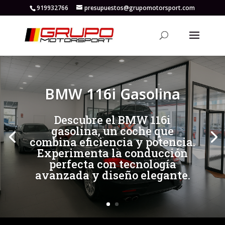
919932766
presupuestos@grupomotorsport.com
[/et_pb_slide]
[/et_pb_slide]
BMW 116i Gasolina
Descubre el BMW 116i
gasolina, un coche que
combina eficiencia y potencia.
Experimenta la conducción
perfecta con tecnología
avanzada y diseño elegante.