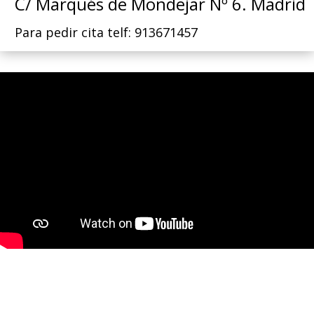
C/ Marqués de Mondejar Nº 6. Madrid
Para pedir cita telf: 913671457