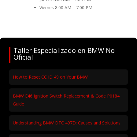
Viernes 8
:00 AM – 7:00 PM
Taller Especializado en BMW No
Oficial
How to Reset CC ID 49 on Your BMW
BMW E46 Ignition Switch Replacement & Code P0184
Guide
Understanding BMW DTC 497D: Causes and Solutions