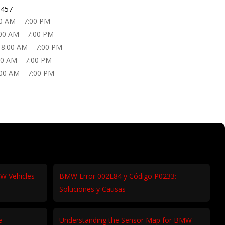
1457
0 AM – 7:00 PM
00 AM – 7:00 PM
 8:00 AM – 7:00 PM
00 AM – 7:00 PM
:00 AM – 7:00 PM
W Vehicles
BMW Error 002E84 y Código P0233:
Soluciones y Causas
e
Understanding the Sensor Map for BMW