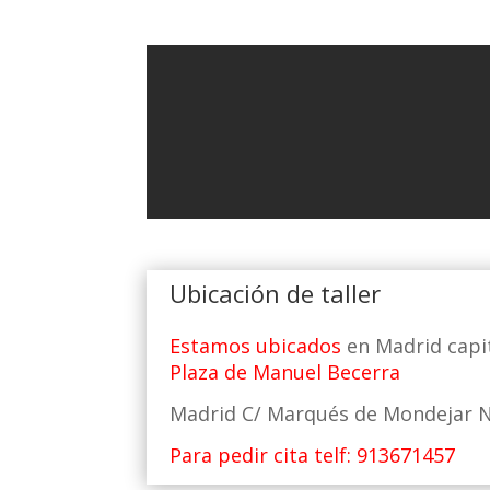
Ubicación de taller
Estamos ubicados
en Madrid capit
Plaza de Manuel Becerra
Madrid C/ Marqués de Mondejar N
Para pedir cita telf: 913671457