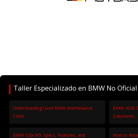
Taller Especializado en BMW No Oficial
Understanding Used BMW Maintenance
BMW 4242 C
Costs
Soluciones
BMW 520i M5: Specs, Features, and
How to Rese