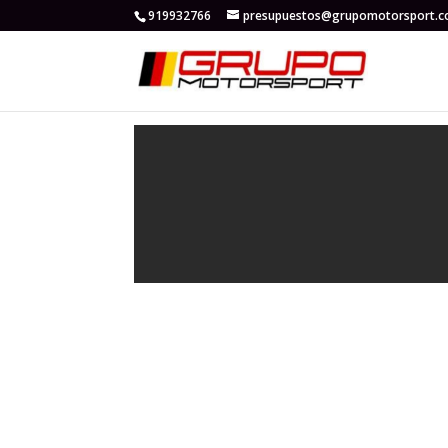
919932766
presupuestos@grupomotorsport.