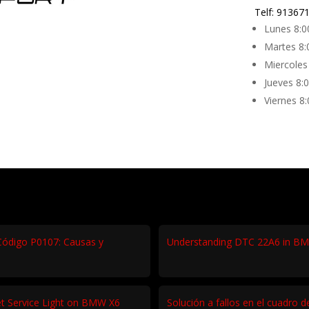
Telf
:
91367
Lunes 8
:0
Martes 8
:
Miercoles
Jueves 8:
Viernes 8
ódigo P0107: Causas y
Understanding DTC 22A6 in BM
t Service Light on BMW X6
Solución a fallos en el cuadro d