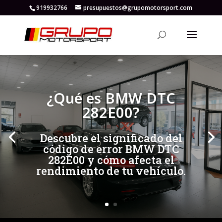
919932766
presupuestos@grupomotorsport.com
[/et_pb_slide]
[/et_pb_slide]
¿Qué es BMW DTC
282E00?
Descubre el significado del
código de error BMW DTC
282E00 y cómo afecta el
rendimiento de tu vehículo.