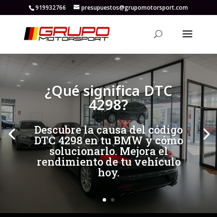
919932766
presupuestos@grupomotorsport.com
[/et_pb_slide]
[/et_pb_slide]
¿Qué significa DTC
4298?
Descubre la causa del código
DTC 4298 en tu BMW y cómo
solucionarlo. Mejora el
rendimiento de tu vehículo
hoy.