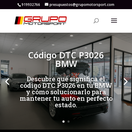
919932766
presupuestos@grupomotorsport.com
[/et_pb_slide]
[/et_pb_slide]
Código DTC P3026
BMW
Descubre qué significa el
código DTC P3026 en tu BMW
y cómo solucionarlo para
mantener tu auto en perfecto
estado.