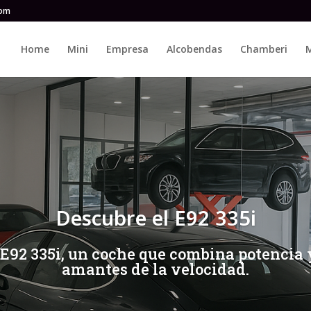
com
Home
Mini
Empresa
Alcobendas
Chamberi
M
Descubre el E92 335i
 E92 335i, un coche que combina potencia y 
amantes de la velocidad.