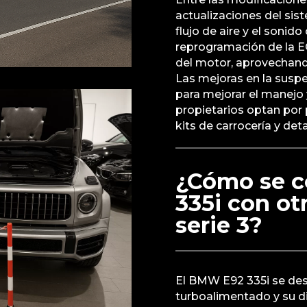
actualizaciones del sis
flujo de aire y el sonid
reprogramación de la E
del motor, aprovechand
Las mejoras en la susp
para mejorar el manejo
propietarios optan por p
kits de carrocería y deta
¿Cómo se 
335i con ot
serie 3?
El BMW E92 335i se dest
turboalimentado y su di