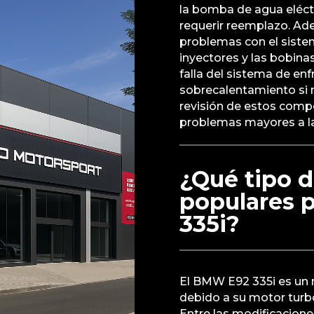
la bomba de agua eléct
requerir reemplazo. Ad
problemas con el siste
inyectores y las bobin
falla del sistema de en
sobrecalentamiento si n
revisión de estos comp
problemas mayores a la
¿Qué tipo 
populares 
335i?
El BMW E92 335i es un 
debido a su motor turb
Entre las modificacion