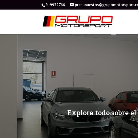
919932766
presupuestos@grupomotorsport.
[/et_pb_slide]
[/et_pb_slide]
Explora todo sobre el