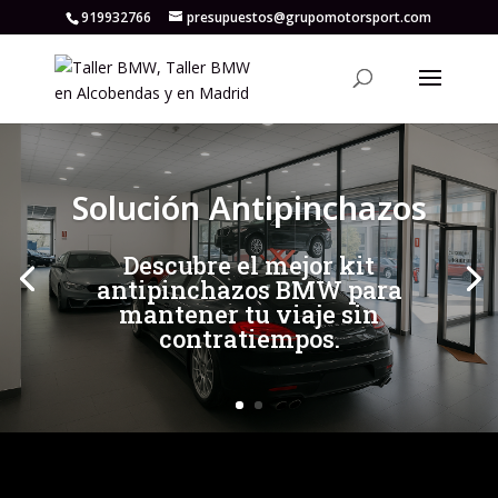
919932766
presupuestos@grupomotorsport.com
[/et_pb_slide]
[/et_pb_slide]
Solución Antipinchazos
Descubre el mejor kit
antipinchazos BMW para
mantener tu viaje sin
contratiempos.