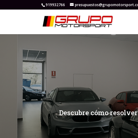
919932766
presupuestos@grupomotorsport.
[/et_pb_slide]
[/et_pb_slide]
Descubre cómo resolver