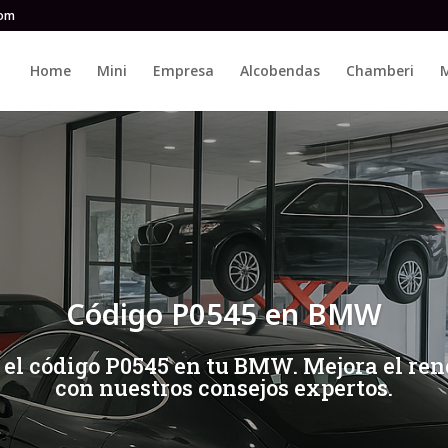
com
Home
Mini
Empresa
Alcobendas
Chamberi
M
Código P0545 en BMW
 el código P0545 en tu BMW. Mejora el ren
con nuestros consejos expertos.