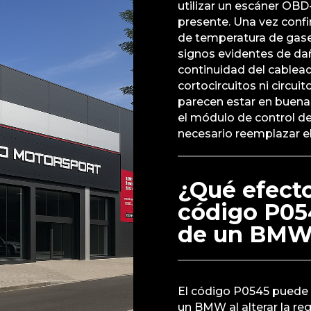
utilizar un escáner OBD-
presente. Una vez conf
de temperatura de gase
signos evidentes de dañ
continuidad del cablea
cortocircuitos ni circuit
parecen estar en buenas
el módulo de control de
necesario reemplazar el
¿Qué efecto
código P05
de un BM
El código P0545 puede 
un BMW al alterar la reg