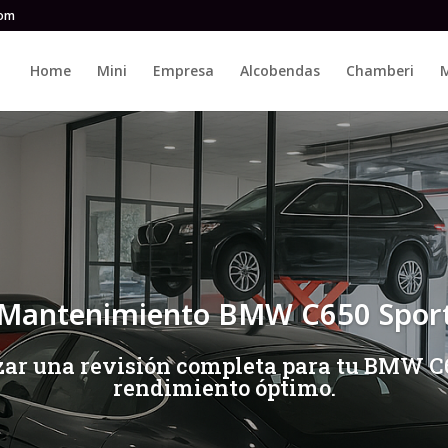
com
Home
Mini
Empresa
Alcobendas
Chamberi
M
Mantenimiento BMW C650 Spor
zar una revisión completa para tu BMW C6
rendimiento óptimo.