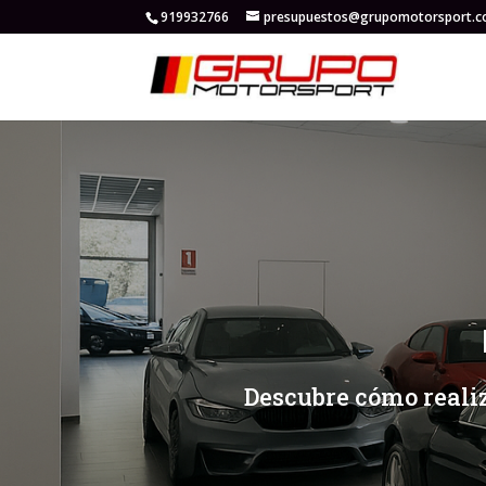
919932766
presupuestos@grupomotorsport.
[/et_pb_slide]
[/et_pb_slide]
Descubre cómo reali