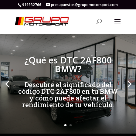
919932766
presupuestos@grupomotorsport.com
[/et_pb_slide]
[/et_pb_slide]
¿Qué es DTC 2AF800
BMW?
Descubre el significado del
código DTC 2AF800 en tu BMW
y cómo puede afectar el
rendimiento de tu vehículo.